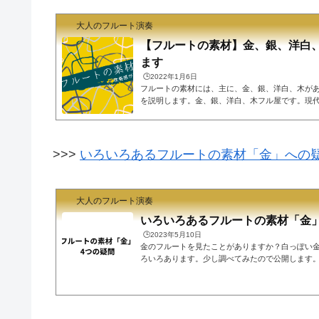
大人のフルート演奏
【フルートの素材】金、銀、洋白、
ます
🕒️2022年1月6日
フルートの素材には、主に、金、銀、洋白、木が
を説明します。金、銀、洋白、木フル屋です。現
(Theobald Boehm)が作って以来、いろいろな
た。主に、金、銀、洋白、木が使われます。それ
いきましょう。金「金」、とても高価な金属です
高価で数百万円から数千万円です。金の含有量により
>>>
いろいろあるフルートの素材「金」への
どで価格が異なり、総金、管体金（他は銀）バリ
銀「銀」、こちらも高価な金属です。...
大人のフルート演奏
いろいろあるフルートの素材「金
🕒️2023年5月10日
金のフルートを見たことがありますか？白っぽい
ろいろあります。少し調べてみたので公開します。2
当に純金を使っている？カラーゴールド？音は違う
表す金の価値金は貨幣、宝飾のために使われてき
的に、24分率で金の純度を表します。例えば、18Kは1
りの25%は金でないものです。※「18金」と言った