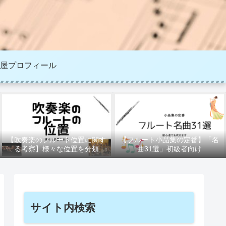
屋プロフィール
【吹奏楽のフルート位置に関す
【フルート小品集の定番】「名
る考察】様々な位置を分類
曲31選」初級者向け
サイト内検索