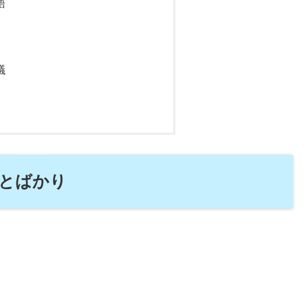
語
議
とばかり