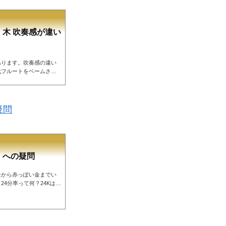
木 吹奏感が違い
あります。吹奏感の違い
代フルートをベームさん
素材でフルートが作られまし
ぞれの素材の違いを見て
。フルートに使う場合も
10金、14金、16金な
疑問
エーションがあります。
」への疑問
金から赤っぽい金までい
4分率って何？24Kは本
の？その① 24分率で
た歴史があります。歴史
8/24(=75%)が金で残
り「18K」「K18」など