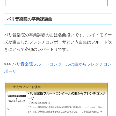
プロでも正式にやる機会は少ないです。もし、オケを与えられて、やりたい協奏曲
をやっていいと言われたら、多くのフルート吹きがイベールと答えるでしょう。
（難易度はさておき）最も人気がある協奏曲と言っていいです。アマチュアが吹く
には相当の難易度なのでご覚悟ください。https://www.youtu...
パリ音楽院の卒業課題曲
パリ音楽院の卒業試験の曲は名曲揃いです。ルイ・モイー
ズが選曲したフレンチコンポーザという曲集はフルート吹
きにとって必須のレパートリです。
>>>
パリ音楽院フルートコンクールの曲からフレンチコン
ポーザ
大人のフルート演奏
パリ音楽院フルートコンクールの曲からフレンチコンポ
ーザ
🕒️2022年5月21日
フランスの音楽教育の最高峰であるパリ音楽院の卒業試験（コンクールとよばれ
る）では、試験用に新曲が書かれることがありました。パリ音楽院を紹介し、卒業