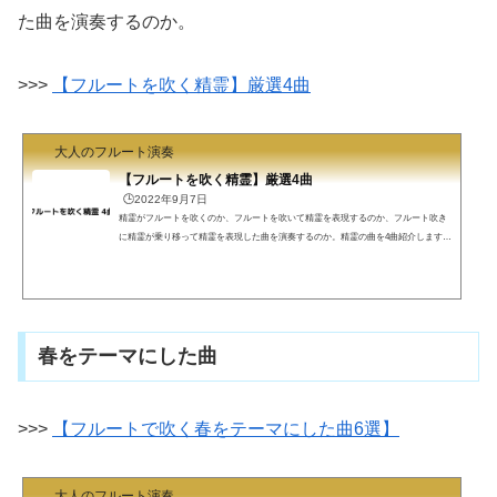
た曲を演奏するのか。
>>>
【フルートを吹く精霊】厳選4曲
大人のフルート演奏
【フルートを吹く精霊】厳選4曲
🕒️2022年9月7日
精霊がフルートを吹くのか、フルートを吹いて精霊を表現するのか、フルート吹き
に精霊が乗り移って精霊を表現した曲を演奏するのか。精霊の曲を4曲紹介します。
グルック 精霊の踊りドビュッシー シリンクスムーケ パンの笛ライネッケ 水の精
ウンディーネグルック 精霊の踊りフルートの名曲の一つが精霊の踊り（妖精の踊
り）です。ゆったりとしたメロディーで聞きほれます。https://www.youtube.com/wat
ch?v=U0w370m0eFM>>> 精霊の踊り フルートの名曲 歴史と背景 >>> 【フルート小
品集の定番】「名曲31選」初級者向...
春をテーマにした曲
>>>
【フルートで吹く春をテーマにした曲6選】
大人のフルート演奏