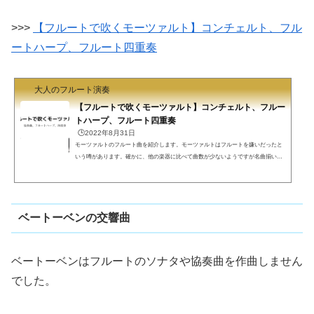
>>>
【フルートで吹くモーツァルト】コンチェルト、フル
ートハープ、フルート四重奏
大人のフルート演奏
【フルートで吹くモーツァルト】コンチェルト、フルー
トハープ、フルート四重奏
🕒️2022年8月31日
モーツァルトのフルート曲を紹介します。モーツァルトはフルートを嫌いだったと
いう噂があります。確かに、他の楽器に比べて曲数が少ないようですが名曲揃いな
ので、単なる噂と信じます。幼いころのソナタ6曲協奏曲フルートハープフルート四
重奏モーツァルトモーツァルトは古典派の巨匠、紹介するまでもないかもしれませ
ん。さまざまな楽器の曲に名曲があり現在でも多くの曲が演奏され聴かれていま
す。フルートのための曲も名曲揃いです。幼いころのソナタ6曲モーツァルト8才(!)
ベートーベンの交響曲
のときの作曲と伝わります。他の曲に比べて構造が単純で...
ベートーベンはフルートのソナタや協奏曲を作曲しません
でした。