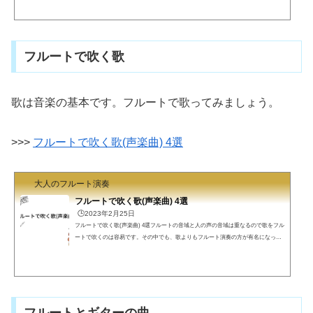
「小さな羊飼い」シューマン「トロイメライ」ドボルザーク「ユモレスク」貼って
あるYouTube動画は全部ピアノ演奏です。ピアニストの表情などに注目しましょ
う。フルートで完全再現はできませんが心持はピアニストで。メンデルスゾーン
「春の歌」春の歌は「無言歌集」というピアノ曲集に収められ...
フルートで吹く歌
歌は音楽の基本です。フルートで歌ってみましょう。
>>>
フルートで吹く歌(声楽曲) 4選
大人のフルート演奏
フルートで吹く歌(声楽曲) 4選
🕒️2023年2月25日
フルートで吹く歌(声楽曲) 4選フルートの音域と人の声の音域は重なるので歌をフル
ートで吹くのは容易です。その中でも、歌よりもフルート演奏の方が有名になった
ような曲を4曲紹介します。シューベルト「セレナーデ」バッハ、グノー「アベマリ
ア」ヘンデル「ラルゴ」リムスキーコルサコフ「インドの歌」楽譜はいずれも名曲3
1選におさめられています。>>> 【フルート小品集の定番】「名曲31選」初級者向
け シューベルト「セレナーデ」歌曲の王と言われるシューベルトのセレナーデで
す。>>> シューベルトのセレナーデ ...