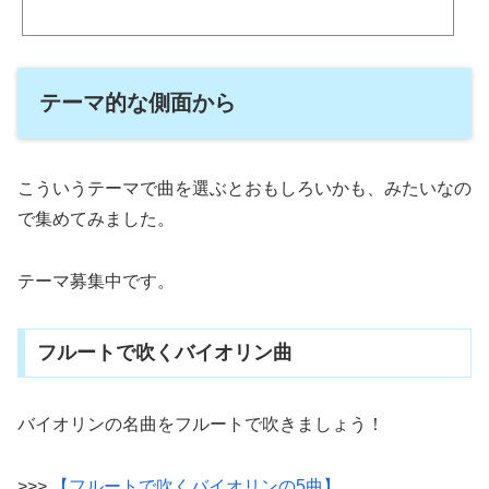
年から海兵隊楽団でリーダーを務め数々の行進曲を作曲して活躍した後、1892年に
ブレイクリーとスーザ吹奏楽団を結成します。1896年、ヨーロッパで休暇中だった
スーザに突然ブレイクリーの訃報が届きます。ヨーロッパからアメリカに帰国する
途中、「星条旗よ永遠なれ」を作曲したと伝わります。19...
テーマ的な側面から
こういうテーマで曲を選ぶとおもしろいかも、みたいなの
で集めてみました。
テーマ募集中です。
フルートで吹くバイオリン曲
バイオリンの名曲をフルートで吹きましょう！
>>>
【フルートで吹くバイオリンの5曲】