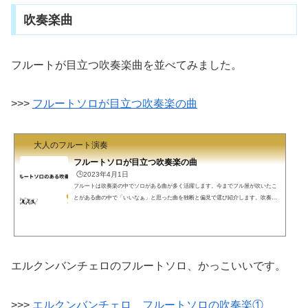
です。フル屋もやることになりました。最初から最後ま...
吹奏楽曲
フルートが目立つ吹奏楽曲を並べてみました。
>>>
フルートソロが目立つ吹奏楽の曲
大人のフルート演奏
フルートソロが目立つ吹奏楽の曲
🕒️2023年4月1日
フルートは吹奏楽の中でソロがある曲が多く活躍します。今までフル屋が吹いたこ
とがある曲の中で「いいなぁ」と思った曲を独断と偏見で選び紹介します。吹奏楽
のフルートソロ吹奏楽の曲は多くがコンクールの課題曲として作曲されています。
ソロをフルートに割り当てて、緊張感を高めたり、美しい緩徐部分にしたり、とい
う効果をねらってきます。普段はサックスやトランペットの陰に隠れているフルー
トが目立つ曲を紹介します。※フルートソロがある曲は数多くあるため、フル屋が
独断と偏見で選んでおります。今回選んだもの以外にも、美...
エルクンバンチェロのフルートソロ、かっこいいです。
>>>
エルクンバンチェロ フルートソロの吹奏楽①