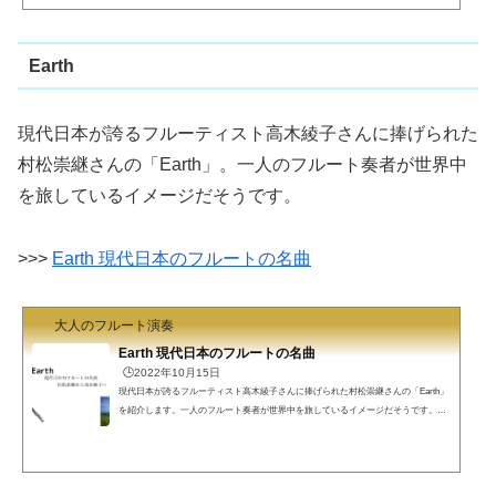
こちのコンクールで課題曲になっています。フレンチコンポーザにあっても驚かな
い（かもしれない）曲です。Op.30aが小編成オーケストラ版で1948年に発表されま
した。後に大編成オーケストラ版への...
Earth
現代日本が誇るフルーティスト高木綾子さんに捧げられた
村松崇継さんの「Earth」。一人のフルート奏者が世界中
を旅しているイメージだそうです。
>>>
Earth 現代日本のフルートの名曲
大人のフルート演奏
Earth 現代日本のフルートの名曲
🕒️2022年10月15日
現代日本が誇るフルーティスト高木綾子さんに捧げられた村松崇継さんの「Earth」
を紹介します。一人のフルート奏者が世界中を旅しているイメージだそうです。Ear
th初めて高木綾子さんが演奏するEarthを聴いたとき、衝撃が走りました。ポップな
感じなのに引き込まれていきます。聴いたことがない人は聴いてみて下さい。http
s://www.youtube.com/watch?v=ubOXZ8IGiA0作曲者作曲者は村松崇継さんです。村松
さんは1978年生まれの作曲家です。日本の映画やテレビ番組で多くの曲を手掛けて