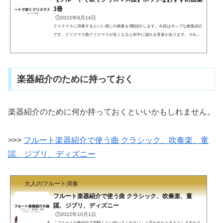
3冊
🕒️2022年9月14日
クリスマスに演奏するといい感じの曲集を3冊紹介します。今回はポップな曲集紹介
です。クリスマス曲クリスマスが近くなると街中に溢れる音楽があります。それら
を集めた曲集を紹介します。フルート+ピアノが2冊、フルート2本+ピアノが1冊で
す。いずれも伴奏CDが付いていて、フルート演奏を楽しむことができます。フルー
トで奏でるクリスマス・メロディークリスマスの名曲が、豪華編曲陣による美しい
アレンジで楽しめます。特別な場所やイベントに相応しい、オトナ＆リッチな雰囲
楽器紹介のために持っておく
気を重視したいならこちらをどうぞ。(function(b,c,f,g,a...
楽器紹介のために何か持っておくといいかもしれません。
>>>
フルート楽器紹介で使う曲 クラシック、吹奏楽、童
謡、ジブリ、ディズニー
大人のフルート演奏
フルート楽器紹介で使う曲 クラシック、吹奏楽、童
謡、ジブリ、ディズニー
🕒️2022年10月1日
「フルートの曲紹介で30秒くらい吹いてください」と言われたときどうしますか？