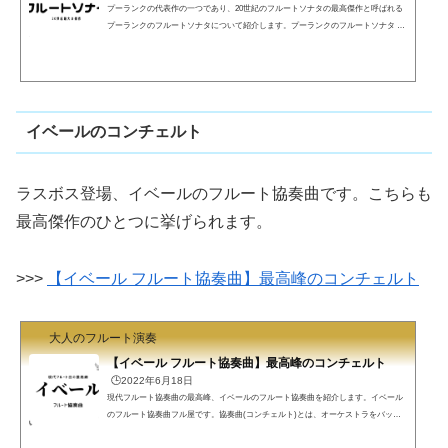
プーランクの代表作の一つであり、20世紀のフルートソナタの最高傑作と呼ばれる
プーランクのフルートソナタについて紹介します。プーランクのフルートソナタ 20
世紀の傑作フル屋です。20世紀フランスの作曲家の中でも人気のプーランクの代表
作のひとつと言われ、20世紀に作られたフルートソナタの中でも最高傑作のに挙げ
られるプーランクのフルートソナタを紹介します。https://www.youtube.com/watch?v
=2zxkh9JZ_VE(function(b,c,f,g,a,d,e){b.MoshimoAffiliateObject=a;b=b||function(){argum
ents.currentScript=c.currentScript||c....
イベールのコンチェルト
ラスボス登場、イベールのフルート協奏曲です。こちらも
最高傑作のひとつに挙げられます。
>>>
【イベール フルート協奏曲】最高峰のコンチェルト
大人のフルート演奏
【イベール フルート協奏曲】最高峰のコンチェルト
🕒️2022年6月18日
現代フルート協奏曲の最高峰、イベールのフルート協奏曲を紹介します。イベール
のフルート協奏曲フル屋です。協奏曲(コンチェルト)とは、オーケストラをバック
にしてソリストが楽器を演奏するスタイルの曲のことです。オケが必要ですので、