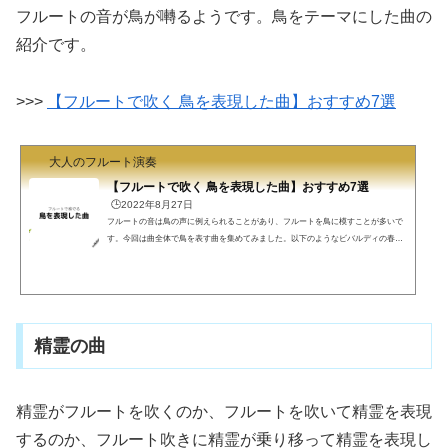
フルートの音が鳥が囀るようです。鳥をテーマにした曲の
紹介です。
>>>
【フルートで吹く 鳥を表現した曲】おすすめ7選
大人のフルート演奏
【フルートで吹く 鳥を表現した曲】おすすめ7選
🕒️2022年8月27日
フルートの音は鳥の声に例えられることがあり、フルートを鳥に模すことが多いで
す。今回は曲全体で鳥を表す曲を集めてみました。以下のようなビバルディの春ご
しきひわデジタルバード優しい鳥歌の翼白鳥ナウシカの鳥の人ビバルディの春ビバ
ルディの春、誰もが知っている曲と思います。バイオリン協奏曲ですがフルートで
吹くことも多いです。永い凍てつく寒さから解き放たれた春、歓びの春、幸せを全
身で表す曲です。Paula Robinsonの楽し気な演奏を紹介します。いろいろな打楽器
たちも鳥を表現しておもしろいです。https://www.youtube...
精霊の曲
精霊がフルートを吹くのか、フルートを吹いて精霊を表現
するのか、フルート吹きに精霊が乗り移って精霊を表現し