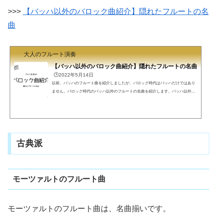
>>>
【バッハ以外のバロック曲紹介】隠れたフルートの名
曲
大人のフルート演奏
【バッハ以外のバロック曲紹介】隠れたフルートの名曲
🕒️2022年5月14日
以前、バッハのフルート曲を紹介しましたが、バロック時代はバッハだけではあり
ません。バロック時代のバッハ以外のフルートの名曲を紹介します。バッハ以外の
バロックフル屋です。以前、バッハのフルート曲を紹介しました。>>> 【フルート
と言えばバッハ】バッハの曲を紹介 バロック時代はバッハ以外にも多くの作曲家が
います。しかし、楽譜は出版されては絶版となります。吹いたことがある、聴いた
ことが曲を探しましたが、楽譜が売っていないものが多数です。極力楽譜が手に入
る作曲家を紹介します。ビバルディマランマレ...
古典派
モーツァルトのフルート曲
モーツァルトのフルート曲は、名曲揃いです。