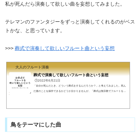
私が死んだら演奏して欲しい曲を妄想してみました。
テレマンのファンタジーをずっと演奏してくれるのがベス
トかな、と思っています。
>>>
葬式で演奏して欲しいフルート曲という妄想
大人のフルート演奏
葬式で演奏して欲しいフルート曲という妄想
🕒️2022年6月21日
「自分が死んだとき、どういう葬式をするんだろうか？」と考えてみました。死ん
だ後のことを操作できるかどうか分かりませんが、「葬式は無宗教でフルートを演
奏して欲しい」というのが私の希望です。もちろん、親戚が仏教でやれ、と言った
り、フルート吹きの友達が葬式に来なかったり、ということがあるかもしれませ
ん。理想的には、葬式に来てくれたフルート吹きがフルートを吹いてくれるのがい
いけど、いろいろな制約でできない場合は、今から挙げる曲の中から1曲でもCDを
かけてくれるだけでいいです。とりあえず、妄想レベルですが...
鳥をテーマにした曲