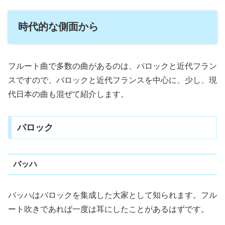
も、あまり有名な曲でなくても、まずは自分が心から好きと言える曲を選んで下さ
い。本番までの間、何度も何度も吹く曲です。夢にまで見るかもしれません。自分
と生活を共にする大切な曲を、好きな曲以外を選ぶことはや...
時代的な側面から
フルート曲で多数の曲があるのは、バロックと近代フラン
スですので、バロックと近代フランスを中心に、少し、現
代日本の曲も混ぜて紹介します。
バロック
バッハ
バッハはバロックを集成した大家として知られます。フル
ート吹きであれば一度は耳にしたことがあるはずです。