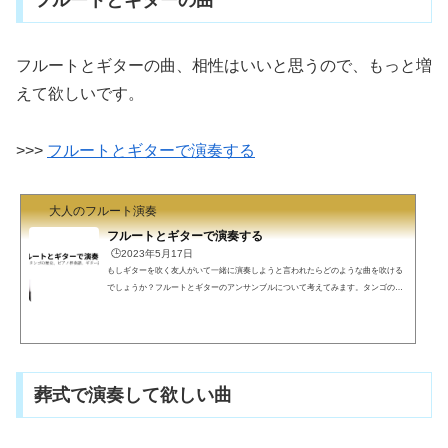
フルートとギターの曲
フルートとギターの曲、相性はいいと思うので、もっと増
えて欲しいです。
>>>
フルートとギターで演奏する
大人のフルート演奏
フルートとギターで演奏する
🕒️2023年5月17日
もしギターを吹く友人がいて一緒に演奏しようと言われたらどのような曲を吹ける
でしょうか？フルートとギターのアンサンブルについて考えてみます。タンゴの歴
史フルートとギターのオリジナル曲は少なく、有名なものとなると「タンゴの歴
史」のみと思います。タンゴの巨匠「ピアソラ」がフルートとギターのために作曲
したものです。1900年売春宿のバックミュージックだったのが、1930年カフェ、196
0年ナイトクラブでタンゴという音楽そのものが聴かれるようになり、現代ではコン
サートホールで演奏されています。楽章が進むごとに昔か...
葬式で演奏して欲しい曲