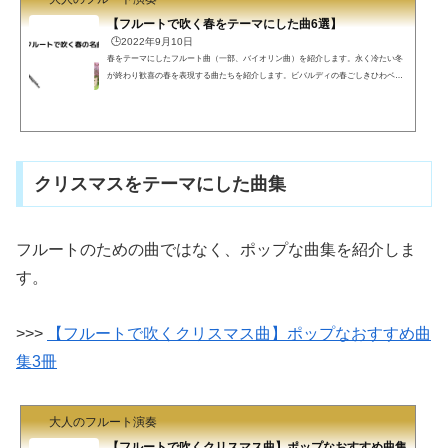
【フルートで吹く春をテーマにした曲6選】
🕒️2022年9月10日
春をテーマにしたフルート曲（一部、バイオリン曲）を紹介します。永く冷たい冬
が終わり歓喜の春を表現する曲たちを紹介します。ビバルディの春ごしきひわベー
トーベンのバイオリンソナタ春春の海メンデルスゾーン 春の歌さくらのうたビバル
ディの春何度も紹介している気がしますが、ビバルディの春です。https://www.youtu
be.com/watch?v=X1JwMDNPrwE(function(b,c,f,g,a,d,e){b.MoshimoAffiliateObject=a;b=
b||function(){arguments.currentScript=c.currentScript||c.scripts;(b.q=b.q||).push(argume
nts)};c.getElementById(a)||(d...
クリスマスをテーマにした曲集
フルートのための曲ではなく、ポップな曲集を紹介しま
す。
>>>
【フルートで吹くクリスマス曲】ポップなおすすめ曲
集3冊
大人のフルート演奏
【フルートで吹くクリスマス曲】ポップなおすすめ曲集