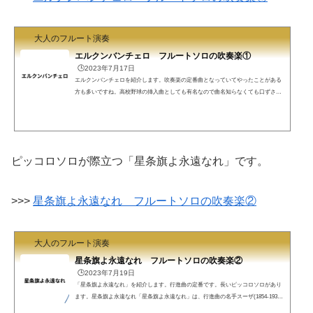
大人のフルート演奏
エルクンバンチェロ フルートソロの吹奏楽①
🕒️2023年7月17日
エルクンバンチェロを紹介します。吹奏楽の定番曲となっていてやったことがある
方も多いですね。高校野球の挿入曲としても有名なので曲名知らなくても口ずさめ
る人も多そうです。改めてどういう曲かを調べてみました。エルクンバンチェロプ
エルトリコの作曲家ラファエル・エルナンデス・マリン(1892-1965)が1943年、エル
クンバンチェロを作曲しました。原曲がどういう曲なのか分かりません。ネット上
では調べても分かりませんでした。古そうなYouTubeを漁ってみました。以下の歌
なのか、いい雰囲気です。https://www.youtube.com/watch...
ピッコロソロが際立つ「星条旗よ永遠なれ」です。
>>>
星条旗よ永遠なれ フルートソロの吹奏楽②
大人のフルート演奏
星条旗よ永遠なれ フルートソロの吹奏楽②
🕒️2023年7月19日
「星条旗よ永遠なれ」を紹介します。行進曲の定番です。長いピッコロソロがあり
ます。星条旗よ永遠なれ「星条旗よ永遠なれ」は、行進曲の名手スーザ(1854-1932)
の代表曲として知られています。スーザは1854年アメリカ合衆国生まれます。1880