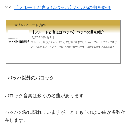
>>>
【フルートと言えばバッハ】バッハの曲を紹介
大人のフルート演奏
【フルートと言えばバッハ】バッハの曲を紹介
🕒️2022年4月9日
フルートと言えばバッハ、というのは言い過ぎでしょうか。フルートの多くの曲が
バッハを中心としたバロック時代に書かれています。現代でも頻繁に演奏されるバ
ッハの名曲を紹介します。フルートと言えばバッハフル屋です。フルートの曲と言
えばバッハです。言い過ぎでしょうか？バッハばかり吹いているフル屋がバッハの
曲を紹介します。ソナタ集バッハがフルートのために書いたとされるソナタは、B
WVでいうと1020, 1030, 1031, 1032, 1033, 1034, 1035の7曲です。1020はバイオリンソ
ナタでもあり、いくつかはC.P.E.Bach作曲では?などと...
バッハ以外のバロック
バロック音楽は多くの名曲があります。
バッハの陰に隠れていますが、とても心地よい曲が多数存
在します。