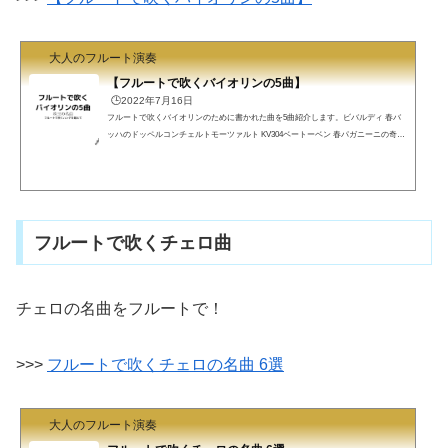
大人のフルート演奏
【フルートで吹くバイオリンの5曲】
🕒️2022年7月16日
フルートで吹くバイオリンのために書かれた曲を5曲紹介します。ビバルディ 春バ
ッハのドッペルコンチェルトモーツァルト KV304ベートーベン 春パガニーニの奇想
曲2023/2/11 小品3曲をおまけに追加しました。フルートで吹くバイオリン曲フル屋
です。バイオリンのために書かれた曲をなぜわざわざフルートで吹くのか？それ
は、フルートで吹きたいと思わず言ってしまうほど名曲だからです。いかに名曲と
雖も、フルートに移植するためには2つ条件があります。重音が少ない、または代用
できる音の跳躍がフルートの音域でできる素晴らしい名曲...
フルートで吹くチェロ曲
チェロの名曲をフルートで！
>>>
フルートで吹くチェロの名曲 6選
大人のフルート演奏