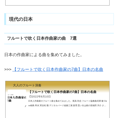
試験の名曲を集めたフレンチコンポーザを紹介します。パリ音楽院と卒業試験（コ
ンクール）フル屋です。パリ音楽院フランス音楽教育の最高峰とされるパリ音楽院
です。世界中の音楽大学のお手本ですが、音楽院自体は大学ではありません。おそ
らくグランゼコール（フランス特有のエリート養成機関）相当です。学歴社会のフ
現代の日本
ランスではパリ音楽院修了、特に第1位（Premier Prix）は強...
フルートで吹く日本作曲家の曲 7選
日本の作曲家による曲を集めてみました。
>>>
【フルートで吹く日本作曲家の7曲】日本の名曲
大人のフルート演奏
【フルートで吹く日本作曲家の7曲】日本の名曲
🕒️2022年8月10日
日本人作曲家のフルート曲を集めてみました。尾高 尚忠 フルート協奏曲武満 徹 Voi
ce福島 和夫 冥吉松 隆 デジタルバード組曲三浦 真理 思い出は銀の笛福田 洋介 さく
らのうた村松 崇継 Earth前半は現代曲の技巧が必要な曲ですが、後半は少しポップ
な曲を集めました。尾高 尚忠 フルート協奏曲尾高のフルート協奏曲と言えば、あち