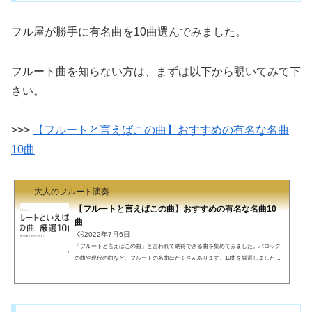
フル屋が勝手に有名曲を10曲選んでみました。
フルート曲を知らない方は、まずは以下から覗いてみて下
さい。
>>>
【フルートと言えばこの曲】おすすめの有名な名曲
10曲
大人のフルート演奏
【フルートと言えばこの曲】おすすめの有名な名曲10
曲
🕒️2022年7月6日
「フルートと言えばこの曲」と言われて納得できる曲を集めてみました。バロック
の曲や現代の曲など、フルートの名曲はたくさんあります。10曲を厳選しました。
フルートの名曲フルートの名曲は星の数ほどあって、どの曲も素晴らしいです。こ
のような名曲たちを演奏できるようになりたいと思いませんか？本記事では、フル
ートの名曲の中からわずか10曲を選びました。フルート曲を聴いたことのない人は
この辺りから聴き始めてください。小品からアルルの女 メヌエット簡単に吹けそう