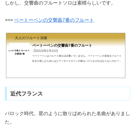
しかし、交響曲のフルートソロは素晴らしいです。
>>>
ベートーベンの交響曲7番のフルート
大人のフルート演奏
ベートーベンの交響曲7番のフルート
🕒️2023年2月22日
ベートーベンはフルート曲をほぼ書いていません。ベートーベンの音楽をフルート
吹きが楽しむためにはピアノやバイオリンの曲をパクらなければならないのか？そ
うではありません。交響曲や序曲で美しいフルートソロが随所に登場します。中で
も交響曲7番のソロは感動的で素晴らしいことが知られていますので紹介します。ベ
ートーベンベートーベン(1770-1827)は古典派を代表する作曲家でもあり、全作曲家
の中でも最も有名な作曲家の一人です。交響曲、ピアノ曲、バイオリン曲などに名
曲多数です。録音も多数、演奏される機会も群を抜いて...
近代フランス
バロック時代、星のように散りばめられた名曲がありまし
た。