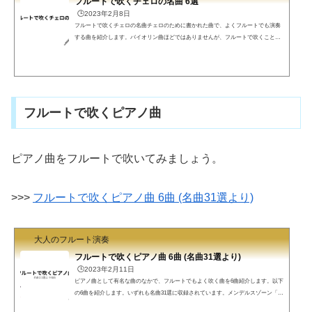
フルートで吹くチェロの名曲 6選
🕒️2023年2月8日
フルートで吹くチェロの名曲チェロのために書かれた曲で、よくフルートでも演奏
する曲を紹介します。バイオリン曲ほどではありませんが、フルートで吹くことが
多い曲があります。以下の6曲を紹介します。（最後のバッハは3曲あります）フォ
ーレ「シチリアーノ」サンサーンス「動物の謝肉祭」より「白鳥」マリー「金婚
式」バッハのチェロソナタBWV1027, 1028, 1029貼ってあるYouTube動画は全部チェ
ロ演奏です。この演奏を見て「フルートで演奏したい！」と思われる方は仲間で
す。フォーレ「シチリアーノ」フォーレのシチリアーノ、フル...
フルートで吹くピアノ曲
ピアノ曲をフルートで吹いてみましょう。
>>>
フルートで吹くピアノ曲 6曲 (名曲31選より)
大人のフルート演奏
フルートで吹くピアノ曲 6曲 (名曲31選より)
🕒️2023年2月11日
ピアノ曲として有名な曲のなかで、フルートでもよく吹く曲を6曲紹介します。以下
の6曲を紹介します。いずれも名曲31選に収録されています。メンデルスゾーン「春
の歌」ドビュッシー「小舟にて」ドビュッシー「亜麻色の髪の乙女」ドビュッシー