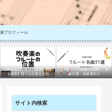
屋プロフィール
【吹奏楽のフルート位置に関す
【フルート小品集の定番】「名
る考察】様々な位置を分類
曲31選」初級者向け
サイト内検索