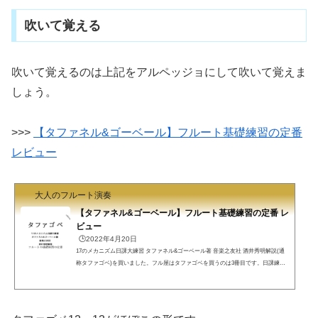
吹いて覚える
吹いて覚えるのは上記をアルペッジョにして吹いて覚えま
しょう。
>>>
【タファネル&ゴーベール】フルート基礎練習の定番
レビュー
大人のフルート演奏
【タファネル&ゴーベール】フルート基礎練習の定番 レ
ビュー
🕒️2022年4月20日
17のメカニズム日課大練習 タファネル&ゴーベール著 音楽之友社 酒井秀明解説(通
称タファゴベ)を買いました。フル屋はタファゴベを買うのは3冊目です。日課練習
でぼろぼろになるためです。1冊目はLeducのオリジナル、2冊目はSinfoniaの「完全
なフルート奏法の一部」として、3冊目がこの音楽之友社のものです。3冊を比較し
ながらレビューしていきます。音楽之友社のタファゴベは、以下のような工夫があ
ります。1課題で譜めくりは0回または1回本の丈夫さ安価(function(b,c,f,g,a,d,e){b.Mo