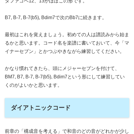
タファゴベ12、13がほぼこの形です。
shimoAffiliateObject=a;b=b||function(){ar...
B7, B-7, B-7(b5), Bdim7で次のBb7に続きます。
最初はこれを覚えましょう。初めての人は譜読みから始ま
るかと思います。コード名を楽譜に書いておいて、今「マ
イナーセブン」とかつぶやきながら練習してください。
かなり慣れてきたら、頭にメジャーセブンを付けて、
BM7, B7, B-7, B-7(b5), Bdim7という形にして練習してい
くのがよいかと思います。
ダイアトニックコード
前章の「構成音を考える」で和音のどの音がどれかが少し