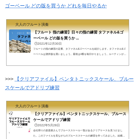
ゴーベール どの版を買うか どれを毎日やるか
大人のフルート演奏
【フルート 指の練習】日々の指の練習 タファネル&ゴ
ーベール どの版を買うか ...
🕒️2021年12月30日
フルートの指の練習の定番、タファネル&ゴーベールを紹介します。タファネル&ゴ
ーベールは酒井版を買いましょう。最初は4番を毎日やりましょう。ルーティンが必
要なこと楽器演奏、スポーツの練習ではルーティンの練習が必要と思います。毎回
の練習で、練習を始めるとき曲の練習をいきなりやるのではなく、基礎練習をやる
ことを考えましょう。曲ばかり練習しても上手くならないわけではないと思います
が、いくつかの基礎練習を毎回の練習のルーティンと定めてやっていれば自然と上
>>>
【クリアファイル】ペンタトニックスケール、ブルー
手くなります。こういう考え方は、フルート演奏...
スケールでアドリブ練習
大人のフルート演奏
【クリアファイル】ペンタトニックスケール、ブルース
ケールでアドリブ練習
🕒️2022年5月28日
会社帰りの楽器屋さんでブルーススケール一覧があるクリアケースを見つけまし
た。このファイルを見ながらのブルーススケールの練習を作ってみました。結構、