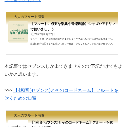
大人のフルート演奏
【フルートに必要な楽典や音楽理論】ジャズやアドリブ
で使いましょう
🕒️2022年2月27日
フルートを吹くのに音楽理論が必要でしょうか？ぶっちゃけ必須ではありません。
楽譜を自分の思うように吹いて楽しければ、少なくともアマチュアはそれでいいと
思います。しかし、音楽理論をほんの少しだけ学んでおくと演奏に説得力が出てき
ます。アドリブもできるようになります。ここにあるくらいは流し読みしておいて
損はないと思います。音楽理論フル屋です。楽典や音楽理論について学ぶことって
必要ですかね。そんな眠たいことよりフルートを吹こうよ、という気持ちとても分
本記事ではセブンスしか出てきませんので下記だけでもよ
かります。音楽高校、音楽大学に行った（または行くつも...
いかと思います。
>>>
【4和音(セブンス)とそのコードネーム】フルートを
吹くための知識
大人のフルート演奏
【4和音(セブンス)とそのコードネーム】フルートを吹