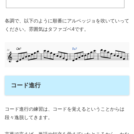
楽しいです。これでアドリブも深みを増すと思います。スケールの書いてあるクリ
アファイルフル屋です。会社帰りにふと寄った楽器屋さんでスケールが載っている
クリアファイルを見つけました。このファイルでスケール練習を考えてみました。
(function(b,c,f,g,a,d,e){b.MoshimoAffiliateObject=a;b=b||function(){arguments.currentScri
各調で、以下のように順番にアルペッジョを吹いていって
pt=c.currentScript||c.scripts;(b.q=b.q||...
ください。雰囲気はタファゴベ4です。
コード進行
コード進行の練習は、コードを覚えるということからは
段々逸脱してきます。