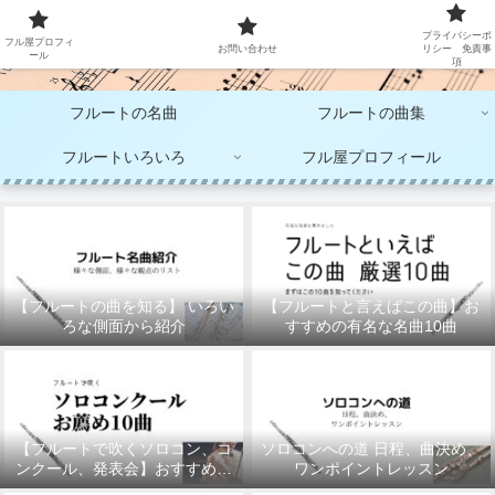
大人のフルート演奏
プライバシーポ
フル屋プロフィ
お問い合わせ
リシー 免責事
ール
項
フルートの名曲
フルートの曲集
フルートいろいろ
フル屋プロフィール
【フルートの曲を知る】 いろい
【フルートと言えばこの曲】お
ろな側面から紹介
すすめの有名な名曲10曲
【フルートで吹くソロコン、コ
ソロコンへの道 日程、曲決め、
ンクール、発表会】おすすめの
ワンポイントレッスン
10曲