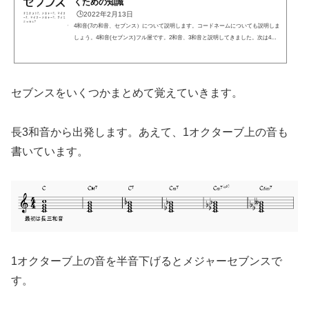
くための知識
🕒️2022年2月13日
4和音(7の和音、セブンス）について説明します。コードネームについても説明しま
しょう。4和音(セブンス)フル屋です。2和音、3和音と説明してきました。次は4和
音です。3和音に7度の音を加える4和音は、3和音に7度の音を加えた和音を4和音と
いいます。7度を強調して7の和音、セブンスと呼ばれます。3和音も5の和音という
言い方がありますが、通常3和音といい、4和音の方は通常セブンスといいます。注
意しましょう。3和音は長3和音、短3和音、減3和音、増3和音と4通りあり、7度は、
セブンスをいくつかまとめて覚えていきます。
長、短、増、減の4種類なので4和音は16種類ありそうで...
長3和音から出発します。あえて、1オクターブ上の音も
書いています。
1オクターブ上の音を半音下げるとメジャーセブンスで
す。