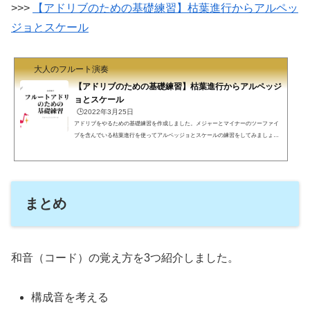
>>>
【アドリブのための基礎練習】枯葉進行からアルペッ
ジョとスケール
大人のフルート演奏
【アドリブのための基礎練習】枯葉進行からアルペッジ
ョとスケール
🕒️2022年3月25日
アドリブをやるための基礎練習を作成しました。メジャーとマイナーのツーファイ
ブを含んでいる枯葉進行を使ってアルペッジョとスケールの練習をしてみましょ
う。アドリブの基礎練習アドリブをやるための基礎練習、要するにアルペッジョと
スケールができるようになることです。あらゆる楽曲はアルペッジョとスケールで
できているので、アドリブに限らずアルペッジョとスケールをやると思いますが、
今回はコード名を見てやる練習です。どういう楽譜でやるかこういう楽譜で基礎練
習をやっていきましょう。枯葉です。Dm7 G7 CM7というずっ...
まとめ
和音（コード）の覚え方を3つ紹介しました。
構成音を考える