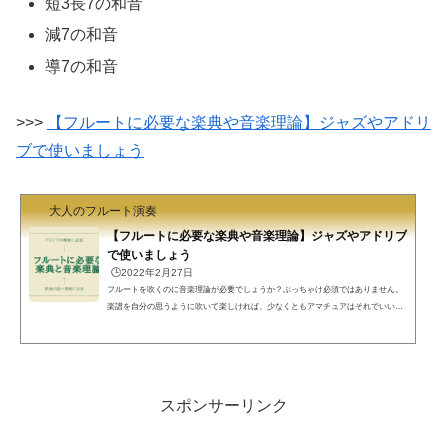
短3長7の和音
減7の和音
導7の和音
>>>
【フルートに必要な楽典や音楽理論】ジャズやアドリ
ブで使いましょう
大人のフルート演奏
【フルートに必要な楽典や音楽理論】ジャズやアドリブ
で使いましょう
🕒️2022年2月27日
フルートを吹くのに音楽理論が必要でしょうか？ぶっちゃけ必須ではありません。
楽譜を自分の思うように吹いて楽しければ、少なくともアマチュアはそれでいいと
思います。しかし、音楽理論をほんの少しだけ学んでおくと演奏に説得力が出てき
ます。アドリブもできるようになります。ここにあるくらいは流し読みしておいて
損はないと思います。音楽理論フル屋です。楽典や音楽理論について学ぶことって
必要ですかね。そんな眠たいことよりフルートを吹こうよ、という気持ちとても分
かります。音楽高校、音楽大学に行った（または行くつも...
スポンサーリンク