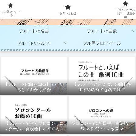
大人のフルート演奏
プライバシーポ
フル屋プロフィ
お問い合わせ
リシー 免責事
ール
項
フルートの名曲
フルートの曲集
フルートいろいろ
フル屋プロフィール
【フルートの曲を知る】 いろい
【フルートと言えばこの曲】お
ろな側面から紹介
すすめの有名な名曲10曲
【フルートで吹くソロコン、コ
ソロコンへの道 日程、曲決め、
ンクール、発表会】おすすめの
ワンポイントレッスン
10曲