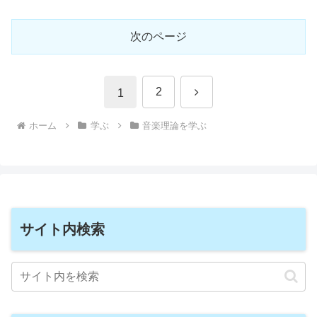
次のページ
次
2
1
へ
ホーム
学ぶ
音楽理論を学ぶ
サイト内検索