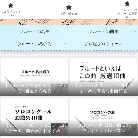
大人のフルート演奏
プライバシーポ
フル屋プロフィ
お問い合わせ
リシー 免責事
ール
項
フルートの名曲
フルートの曲集
フルートいろいろ
フル屋プロフィール
【フルートの曲を知る】 いろい
【フルートと言えばこの曲】お
ろな側面から紹介
すすめの有名な名曲10曲
【フルートで吹くソロコン、コ
ソロコンへの道 日程、曲決め、
ンクール、発表会】おすすめの
ワンポイントレッスン
10曲