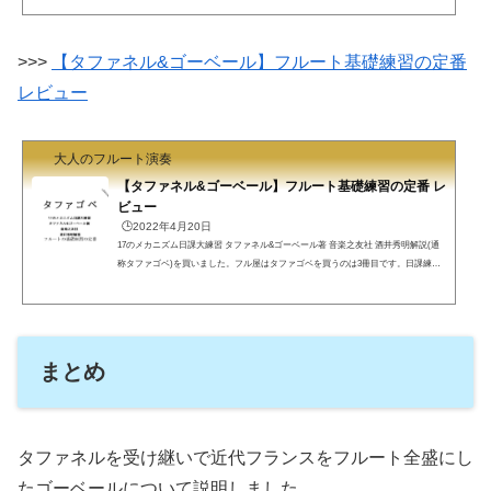
の練習で、練習を始めるとき曲の練習をいきなりやるのではなく、基礎練習をやる
ことを考えましょう。曲ばかり練習しても上手くならないわけではないと思います
が、いくつかの基礎練習を毎回の練習のルーティンと定めてやっていれば自然と上
>>>
【タファネル&ゴーベール】フルート基礎練習の定番
手くなります。こういう考え方は、フルート演奏...
レビュー
大人のフルート演奏
【タファネル&ゴーベール】フルート基礎練習の定番 レ
ビュー
🕒️2022年4月20日
17のメカニズム日課大練習 タファネル&ゴーベール著 音楽之友社 酒井秀明解説(通
称タファゴベ)を買いました。フル屋はタファゴベを買うのは3冊目です。日課練習
でぼろぼろになるためです。1冊目はLeducのオリジナル、2冊目はSinfoniaの「完全
なフルート奏法の一部」として、3冊目がこの音楽之友社のものです。3冊を比較し
ながらレビューしていきます。音楽之友社のタファゴベは、以下のような工夫があ
ります。1課題で譜めくりは0回または1回本の丈夫さ安価(function(b,c,f,g,a,d,e){b.Mo
shimoAffiliateObject=a;b=b||function(){ar...
まとめ
タファネルを受け継いで近代フランスをフルート全盛にし
たゴーベールについて説明しました。