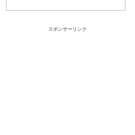
音楽家は必要だといいます。曲を吹くために、その作曲家の一生、その作曲家の他
の曲、曲が作られたときの時代背景、その時代の曲、などを知ることは、有用で
す。知識は少なくとも邪魔にはなりません。試験があるわけではありませんので、
読んで「へぇー」と言って、すぐに忘れてもいいと思います...
スポンサーリンク