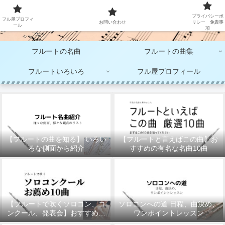
大人のフルート演奏
プライバシーポ
フル屋プロフィ
お問い合わせ
リシー 免責事
ール
項
フルートの名曲
フルートの曲集
フルートいろいろ
フル屋プロフィール
【フルートの曲を知る】 いろい
【フルートと言えばこの曲】お
ろな側面から紹介
すすめの有名な名曲10曲
【フルートで吹くソロコン、コ
ソロコンへの道 日程、曲決め、
ンクール、発表会】おすすめの
ワンポイントレッスン
10曲