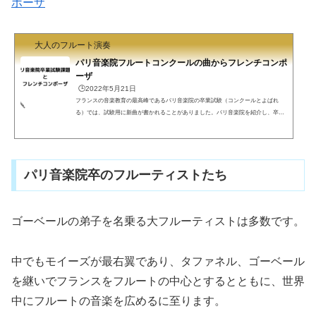
ポーザ
大人のフルート演奏
パリ音楽院フルートコンクールの曲からフレンチコンポ
ーザ
🕒️2022年5月21日
フランスの音楽教育の最高峰であるパリ音楽院の卒業試験（コンクールとよばれ
る）では、試験用に新曲が書かれることがありました。パリ音楽院を紹介し、卒業
試験の名曲を集めたフレンチコンポーザを紹介します。パリ音楽院と卒業試験（コ
ンクール）フル屋です。パリ音楽院フランス音楽教育の最高峰とされるパリ音楽院
です。世界中の音楽大学のお手本ですが、音楽院自体は大学ではありません。おそ
らくグランゼコール（フランス特有のエリート養成機関）相当です。学歴社会のフ
パリ音楽院卒のフルーティストたち
ランスではパリ音楽院修了、特に第1位（Premier Prix）は強...
ゴーベールの弟子を名乗る大フルーティストは多数です。
中でもモイーズが最右翼であり、タファネル、ゴーベール
を継いでフランスをフルートの中心とするとともに、世界
中にフルートの音楽を広めるに至ります。