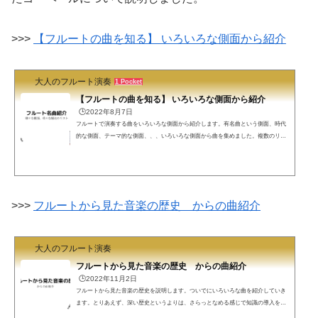
>>>
【フルートの曲を知る】 いろいろな側面から紹介
大人のフルート演奏
1 Pocket
【フルートの曲を知る】 いろいろな側面から紹介
🕒️2022年8月7日
フルートで演奏する曲をいろいろな側面から紹介します。有名曲という側面、時代
的な側面、テーマ的な側面、、、いろいろな側面から曲を集めました。複数のリス
トに登場する曲もあります。お気に入りの曲を探して吹いてみませんか？有名曲と
いう側面から有名な10曲フル屋が勝手に有名曲を10曲選んでみました。フルート曲
を知らない方は、まずは以下から覗いてみて下さい。>>> 【フルートと言えばこの
曲】おすすめの有名な名曲10曲 ソロコン、発表会の曲コンクールや発表会で演奏す
るような曲を集めてみました。気に入った曲を...
>>>
フルートから見た音楽の歴史 からの曲紹介
大人のフルート演奏
フルートから見た音楽の歴史 からの曲紹介
🕒️2022年11月2日
フルートから見た音楽の歴史を説明します。ついでにいろいろな曲を紹介していき
ます。とりあえず、深い歴史というよりは、さらっとなめる感じで知識の導入を説
明します。音楽の歴史音楽をやるのに音楽の歴史の知識は必要でしょうか？多くの