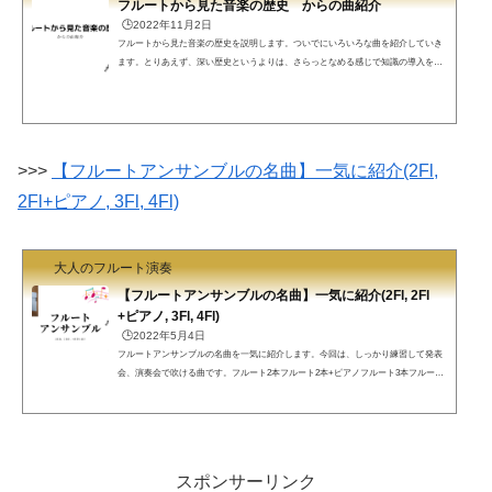
フルートから見た音楽の歴史 からの曲紹介
🕒️2022年11月2日
フルートから見た音楽の歴史を説明します。ついでにいろいろな曲を紹介していき
ます。とりあえず、深い歴史というよりは、さらっとなめる感じで知識の導入を説
明します。音楽の歴史音楽をやるのに音楽の歴史の知識は必要でしょうか？多くの
音楽家は必要だといいます。曲を吹くために、その作曲家の一生、その作曲家の他
の曲、曲が作られたときの時代背景、その時代の曲、などを知ることは、有用で
す。知識は少なくとも邪魔にはなりません。試験があるわけではありませんので、
読んで「へぇー」と言って、すぐに忘れてもいいと思います...
>>>
【フルートアンサンブルの名曲】一気に紹介(2Fl,
2Fl+ピアノ, 3Fl, 4Fl)
大人のフルート演奏
【フルートアンサンブルの名曲】一気に紹介(2Fl, 2Fl
+ピアノ, 3Fl, 4Fl)
🕒️2022年5月4日
フルートアンサンブルの名曲を一気に紹介します。今回は、しっかり練習して発表
会、演奏会で吹ける曲です。フルート2本フルート2本+ピアノフルート3本フルート
4本のそれぞれでフル屋が知っている名曲を紹介します。フルートアンサンブルフル
屋です。以下の編成の順にフルートアンサンブルの曲を紹介します。フルート2本フ
ルート2本+ピアノフルート3本フルート4本主にフル屋が吹いたことのある曲、聴い
たことのある曲です。改めて、楽譜を探してみましたが、手に入らない曲は紹介し
ていません。フルート2本フルート2本のアンサンブルは...
スポンサーリンク