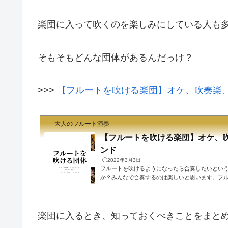
楽団に入って吹くのを楽しみにしている人も
そもそもどんな団体があるんだっけ？
>>>
【フルートを吹ける楽団】オケ、吹奏楽
大人のフルート演奏
【フルートを吹ける楽団】オケ、
ンド
🕒️2022年3月3日
フルートを吹けるようになったら合奏したいとい
か？みんなで合奏するのは楽しいと思います。フ
は以下のものが考えられます。オーケストラ吹奏
オーケストラ4重奏や3重奏のアンサンブルセッシ
を吹いていると合奏したくなるのか、合奏したい
フル屋です。フルートをある程度吹けるようにな
楽団に入るとき、知っておくべきことをまと
す。社会人の団体としては色々な形態があります