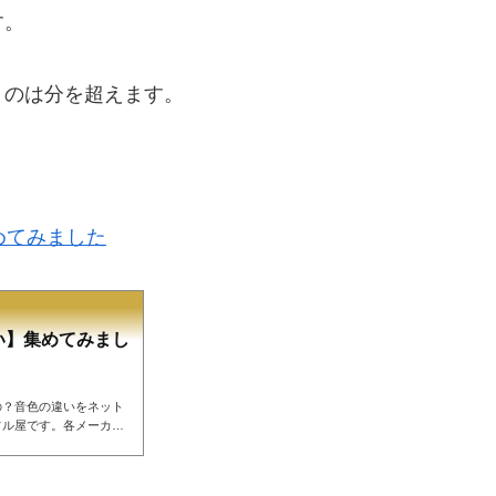
す。
うのは分を超えます。
めてみました
い】集めてみまし
の？音色の違いをネット
フル屋です。各メーカー
にすることの難しさ、今
る言葉は難しいです。音
して、このメーカーのフ