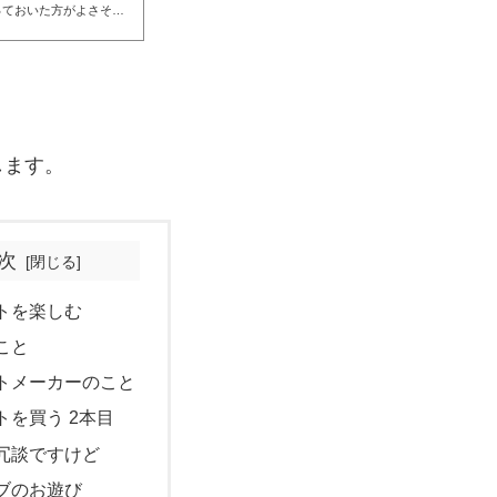
っておいた方がよさそう
ずっとやりたかったこと
調整初見大会のやり方い
の他ずっとやりたかったこ
とをやりなさい」を読ん
ています。ぜひ、ずっと
します。
次
トを楽しむ
こと
トメーカーのこと
トを買う 2本目
冗談ですけど
ブのお遊び