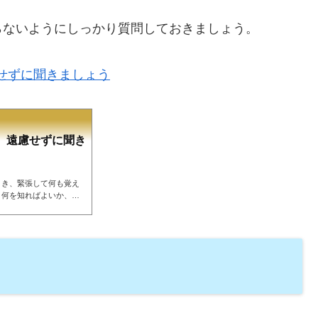
らないようにしっかり質問しておきましょう。
せずに聞きましょう
 遠慮せずに聞き
とき、緊張して何も覚え
、何を知ればよいか、を
いよ吹奏楽やオーケスト
ません。1団体に数人い
です。その中でもやっと
。最初に行ったときに押
ずに聞いておいて検討し