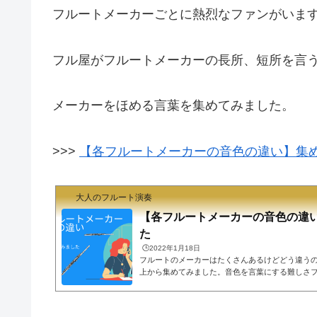
フルートメーカーごとに熱烈なファンがいま
フル屋がフルートメーカーの長所、短所を言
メーカーをほめる言葉を集めてみました。
>>>
【各フルートメーカーの音色の違い】集
大人のフルート演奏
【各フルートメーカーの音色の違
た
🕒️2022年1月18日
フルートのメーカーはたくさんあるけどどう違う
上から集めてみました。音色を言葉にする難しさ
ごとに音色に特徴があるわけですが、それを言葉
回調べてみて分かりました。そもそも音を形容す
は物理学的には空気の震え、波です。この波に対