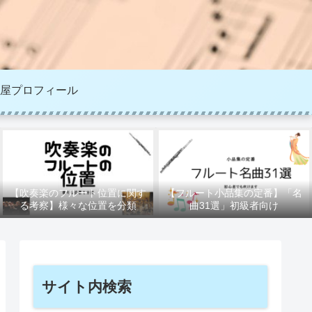
屋プロフィール
【吹奏楽のフルート位置に関す
【フルート小品集の定番】「名
る考察】様々な位置を分類
曲31選」初級者向け
サイト内検索