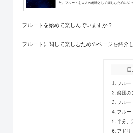
た。フルートを大人の趣味として楽しむために知
なことがあります。以下の話題を取り上げます。
をやりなさい楽団のこと2本目のフルートフルート
ろいろな名曲YouTuberフルーティストの紹介そ
とをやりなさいフル屋は「ずっとやりたかったこ
フルートを始めて楽しんでいますか？
で、フルート演奏を再開し、人生を楽しんで生き
やりたかったことをやってください。フ...
フルートに関して楽しむためのページを紹介
目
フルー
楽団の
フルー
フルー
半分、
アドリ