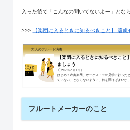
ーケストラ吹奏楽ビッグバンドフルート...
入った後で「こんなの聞いてないよー」とな
>>>
【楽団に入るときに知るべきこと】 遠慮
大人のフルート演奏
【楽団に入るときに知るべきこと】
ましょう
🕒️2022年1月17日
はじめて吹奏楽団、オーケストラの見学に行った
ていない、とならないように、何を聞けばよいか
まとめました。楽団に入るときフル屋です。いよ
ラの団体に入るとき。フルートの募集はあまりあり
れば事足りるので、募集停止している団体も多い
見つけた楽団に足を運んで、見学、体験をします
さえておくべき内容をまとめました。遠慮などせ
フルートメーカーのこと
ましょう。当然説明してくれるだろう...