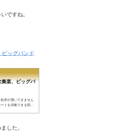
多いですね。
、ビッグバンド
吹奏楽、ビッグバ
う欲求が湧いてきません
ルートを演奏できる団体
楽ビッグバンドフルート
ョン合奏したいフルート
のでフルートを吹くのか
ると合奏したくなりま
めました。
ので順に紹介します。オ