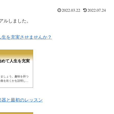
2022.03.22
2022.07.24
アルしました。
人生を充実させませんか？
始めて人生を充実
せましょう。趣味を持つ
な曲を吹くかを説明しま
とを否定しているわけで
を持つと人生が有意義に
によると「趣味を訊かれ
。反面、趣味を持ちたい
楽器と最初のレッスン
て、生き甲斐を見つける