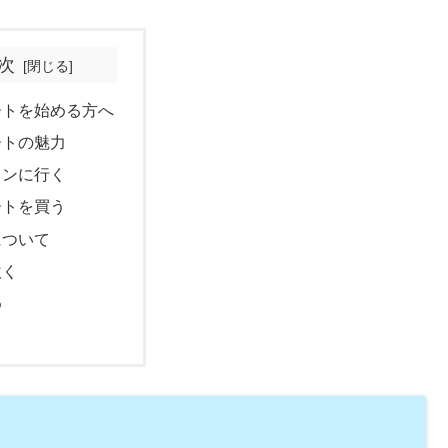
次
ートを始める方へ
ートの魅力
スンに行く
ートを買う
について
吹く
め