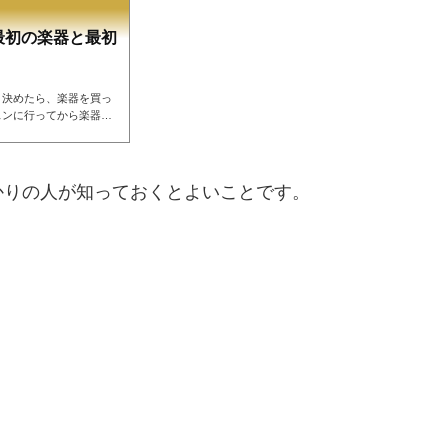
最初の楽器と最初
と決めたら、楽器を買っ
スンに行ってから楽器を
つかない方はこちらの記
演奏】充実した人生 初め
エントリーモデルを買っ
高くても20万円くらい
かりの人が知っておくとよいことです。
は以下のようにお薦めで