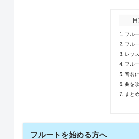
目
フル
フル
レッ
フル
音名
曲を
まと
フルートを始める方へ