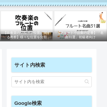
【吹奏楽のフルート位置に関す
【フルート小品集の定番】「名
る考察】様々な位置を分類
曲31選」初級者向け
サイト内検索
Google検索