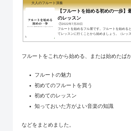
大人のフルート演奏
【フルートを始める初めの一歩】
のレッスン
🕒️2022年7月20日
フルートを始めるフル屋です。フルートを始める
てレッスンに行くことから始めましょう。（レッ
買ってもいいです）まだフルートを始める決心の
事をどうぞ。>>> 【大人の趣味としてのフルート
てのフルートを買う最初の楽器は初心者モデル、
てください。初心者であれば10万円以下、どんなの
フルートをこれから始める、または始めたば
にしておきましょう。いきなり高い楽器を買うの
きません銀、金は重い音が...
フルートの魅力
初めてのフルートを買う
初めてのレッスン
知っておいた方がよい音楽の知識
などをまとめました。