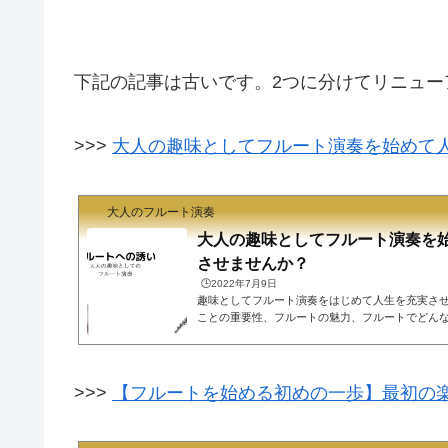
下記の記事は古いです。2つに分けてリニュー
>>>
大人の趣味としてフルート演奏を始めて
大人のフルート演奏
大人の趣味としてフルート演奏を
させませんか？
🕒️2022年7月9日
趣味としてフルート演奏をはじめて人生を充実さ
ことの重要性、フルートの魅力、フルートでどん
す。趣味を持つことの重要性必死に仕事をするこ
はありません。仕事以外に、何か夢中になること
なると思うのです。趣味に関するアンケート調査
て困った経験がある」のは全体の半数に上ります
>>>
【フルートを始める初めの一歩】最初の
と思う人は7割に上ります。何らかの趣味に熱中し
ことによって人生が豊かで充実したも...