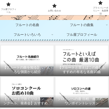
大人のフルート演奏
プライバシーポ
フル屋プロフィ
お問い合わせ
リシー 免責事
ール
項
フルートの名曲
フルートの曲集
フルートいろいろ
フル屋プロフィール
【フルートの曲を知る】 いろい
【フルートと言えばこの曲】お
ろな側面から紹介
すすめの有名な名曲10曲
【フルートで吹くソロコン、コ
ソロコンへの道 日程、曲決め、
ンクール、発表会】おすすめの
ワンポイントレッスン
10曲