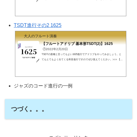
楽譜に和音を書いています。アドリブを作ることに頭を集中してくださ
い。>>> 【かっこいいフルートアドリブ 入門】考え方入門 ジャズや吹奏
楽 TSDT フル屋です。T→D→Tと同様に重要なコード進行T→S→D→Tで
アドリブ練習をしましょう。まずは、C→C→F→G7で響きを覚えましょ
TSDT進行その2 1625
う。I→I→IV→Vです。ロングトーンからアドリブへ151の練習と同じく、
ロングトーンから始めましょう。和音の音を「適当に」選ん...
大人のフルート演奏
【フルートアドリブ 基本形TSDT(2)】1625
🕒️2022年2月20日
TSDTの亜種と言ってもよい1625進行でアドリブをやってみましょう。と
てもとてもよく出てくる和音進行ですのでぜひ覚えてください。>>> 【か
っこいいフルートアドリブ 入門】考え方入門 ジャズや吹奏楽 1625進行フ
ル屋です。C→Am→Dm→G7のループです。キーCではAmはVIでTonicDm
はIIでSubdominantG7はV7でdominantすべてダイアトニックコードです。16
25進行と呼ばれている和音進行となります。ロングトーン、アドリブへい
ジャズのコード進行の一例
つものようにロングトーンをやってみましょう。C→Am→Dm→G7は、最
初見たときは単なる記号の羅列です。和音...
つづく。。。