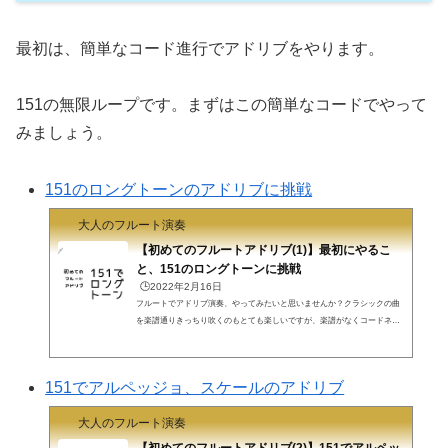
最初は、簡単なコード進行でアドリブをやります。
151の無限ループです。まずはこの簡単なコードでやって
みましょう。
151のロングトーンのアドリブに挑戦
大人のフルート演奏
【初めてのフルートアドリブ(1)】最初にやるこ
と、151のロングトーンに挑戦
🕒️2022年2月16日
フルートでアドリブ演奏、やってみたいと思いませんか？クラシックの曲
を楽譜通りきっちり吹くのもとても楽しいですが、楽譜がなくコードネー
ムだけ分かっていて適当にアドリブを吹く。訓練すれば誰でもできるよう
になると思います。まずは最初の一歩です。>>> 【かっこいいフルートア
ドリブ 入門】考え方入門 ジャズや吹奏楽 アドリブ演奏フル屋です。アド
151でアルペッジョ、スケールのアドリブ
リブ演奏、かっこいいですよね。コードネームくらいしか書いていないリ
ード譜でどうやって演奏するの？どうやって練習するの？を説明していき
大人のフルート演奏
ましょう。ルールは簡単、...