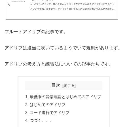
かっこいいアドリブ、憧れませんか？ジャズなどでやられるアドリブはとてもかっ
こいいですね。吹奏楽で、アドリブと書いてあるのに楽譜に書いてある見本譜を吹
いていませんか？アドリブを吹けるように考え方をマスターしましょう。アドリブ
演奏フル屋です。伴奏が何か音を鳴らし始めたらアドリブで適当に入ってくる。ジ
ャズやポップスでは日常茶飯事。クラシックや吹奏楽でも、できる人はさらっとで
きたりします。どうやってやるんですか？天性の本能で吹ける人はそんなにいませ
フルートアドリブの記事です。
んよね。フル屋と同じように、耳で音を当てることもでき...
アドリブは適当に吹いているようでいて規則があります。
アドリブの考え方と練習法についての記事たちです。
目次
最低限の音楽理論とはじめてのアドリブ
はじめてのアドリブ
コード進行でアドリブ
つづく。。。