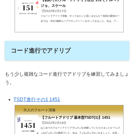
【初めてのフルートアドリブ(2)】151でアルペッ
ジョ、スケール
🕒️2022年2月17日
フルートでアドリブ演奏、やってみたいと思いませんか？前回の最初の一
歩では、151の無限ループでロングトーンをやってみました。次は、アル
ペッジョやスケールでアドリブしてみましょう。アドリブ演奏フル屋で
す。ロングトーンの練習では、コードの音を選んでロングトーンをしてい
きました。ロングトーンのアドリブ練習のページです。今回は、選んだ音
を起点にしてアルペッジョやスケールをしていきましょう。楽譜と伴奏の
音源を貼っておきます。アルペッジョまずはアルペッジョです。コードに
コード進行でアドリブ
書かれた和音で「適当に」アルペッジョを...
もう少し複雑なコード進行でアドリブを練習してみましょ
う。
TSDT進行その1 1451
大人のフルート演奏
【フルートアドリブ 基本型TSDT(1)】1451
🕒️2022年2月19日
はじめてのフルートアドリブでI→V→Iを体験していただけましたか？I→V
→IはT→D→Tの典型でした。次は、T→S→D→Tをいきましょう。今回も