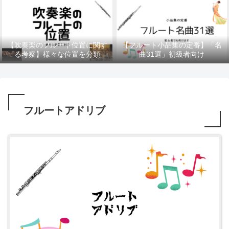
【吹奏楽のフルート位置に関す
【フルート小品集の定番】「名
る考察】様々な位置を分類
曲31選」初級者向け
フルートアドリブ