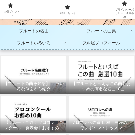
大人のフルート演奏
プライバシーポ
フル屋プロフィ
お問い合わせ
リシー 免責事
ール
項
フルートの名曲
フルートの曲集
フルートいろいろ
フル屋プロフィール
【フルートの曲を知る】 いろい
【フルートと言えばこの曲】お
ろな側面から紹介
すすめの有名な名曲10曲
【フルートで吹くソロコン、コ
ソロコンへの道 日程、曲決め、
ンクール、発表会】おすすめの
ワンポイントレッスン
10曲