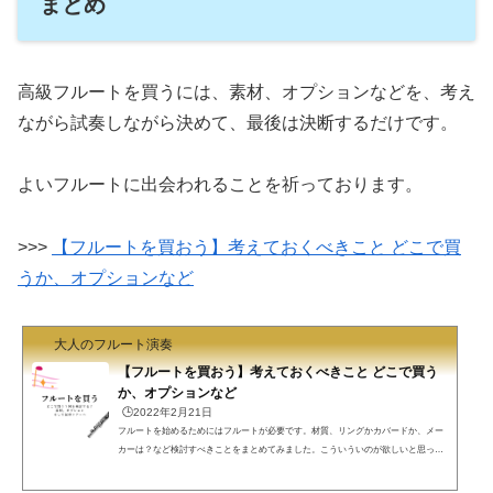
まとめ
高級フルートを買うには、素材、オプションなどを、考え
ながら試奏しながら決めて、最後は決断するだけです。
よいフルートに出会われることを祈っております。
>>>
【フルートを買おう】考えておくべきこと どこで買
うか、オプションなど
大人のフルート演奏
【フルートを買おう】考えておくべきこと どこで買う
か、オプションなど
🕒️2022年2月21日
フルートを始めるためにはフルートが必要です。材質、リングかカバードか、メー
カーは？など検討すべきことをまとめてみました。こういういのが欲しいと思った
ら楽器屋さんに試奏しに行きましょう。お薦めのお店も紹介します。フルートを買
うフル屋です。フルートを買う、と考えるとウキウキします。車を買うとき、何か