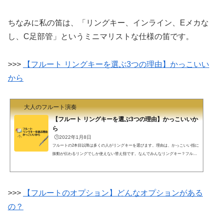
ちなみに私の笛は、「リングキー、インライン、Eメカな
し、C足部管」というミニマリストな仕様の笛です。
>>>
【フルート リングキーを選ぶ3つの理由】かっこいい
から
大人のフルート演奏
【フルート リングキーを選ぶ3つの理由】かっこいいか
ら
🕒️2022年1月8日
フルートの2本目以降は多くの人がリングキーを選びます。理由は、かっこいい指に
振動が伝わるリングでしか使えない替え指です。なんでみんなリングキー？フル屋
です。フルートにはカバードキーとリングキーがあります。カバードキー: 全てのキ
ーが塞がっているものリングキー: 指を抑えるキーだけ穴があいているものになりま
す。さて、初心者が初めに買うフルートはカバードキーです。これは、リングキー
だと穴を抑えきれないかもしれず、上達の妨げになる可能性があるためです。初心
>>>
【フルートのオプション】どんなオプションがある
者を脱して二本目を買おうというころになると、...
の？