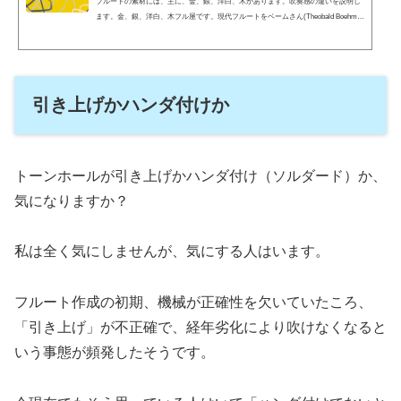
フルートの素材には、主に、金、銀、洋白、木があります。吹奏感の違いを説明し
ます。金、銀、洋白、木フル屋です。現代フルートをベームさん(Theobald Boehm)
が作って以来、いろいろな素材でフルートが作られました。主に、金、銀、洋白、
木が使われます。それぞれの素材の違いを見ていきましょう。金「金」、とても高
価な金属です。フルートに使う場合も高価で数百万円から数千万円です。金の含有
量により10金、14金、16金などで価格が異なり、総金、管体金（他は銀）バリエー
ションがあります。銀「銀」、こちらも高価な金属です。...
引き上げかハンダ付けか
トーンホールが引き上げかハンダ付け（ソルダード）か、
気になりますか？
私は全く気にしませんが、気にする人はいます。
フルート作成の初期、機械が正確性を欠いていたころ、
「引き上げ」が不正確で、経年劣化により吹けなくなると
いう事態が頻発したそうです。