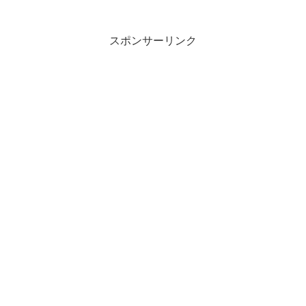
高価なものを買うときはウキウキしますよね。何を検討すべきか、ということに焦
点をあてて説明しました。素材の違いリングかカバードかEメカなどのオプション
メーカーごとの音色の違いネット上のパフレットなどで悩ん...
スポンサーリンク