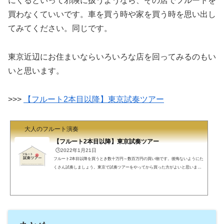
にくるといって邪険に扱うようなら、その店でフルートを
買わなくていいです。車を買う時や家を買う時を思い出し
てみてください。同じです。
東京近辺にお住まいならいろいろな店を回ってみるのもい
いと思います。
>>>
【フルート2本目以降】東京試奏ツアー
大人のフルート演奏
【フルート2本目以降】東京試奏ツアー
🕒️2022年1月21日
フルート2本目以降を買うとき数十万円～数百万円の買い物です。後悔ないようにた
くさん試奏しましょう。東京で試奏ツアーをやってから買った方がよいと思いま
す。東京で回るべき店舗を一覧にします。東京試奏ツアーフル屋です。普段から買
いもしないのに試奏している人は何でもないと思いますが試奏に行ったことがない
とちょっと気後れがありますね。東京の回るべき店舗を一覧にします。フルートを
買おうと思ったら、素材、オプション、メーカー、予算、決められる項目を決めた
ら試奏に行きましょう。>>> 【フルートを買おう...