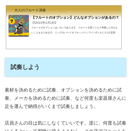
大人のフルート演奏
【フルートのオプション】どんなオプションがあるの？
🕒️2022年1月19日
フルートのオプションはいろいろあります。フルートを買ううえで考慮した方がよ
いことをまとめます。リング/カバードオフセット/インラインEメカニズムC足部管/
H足部管オプションについてフル屋です。フルートの初心者モデルはオプションの
選択の余地はなくカバード、オフセット、Eメカ付き、C足部管です。しかし、2本
目以降ハンドメイドにするならオプションをどうするか悩みどころです。ちなみに
フル屋のフルートはリング、インライン、Eメカなし、C足部管というミニマリスト
仕様です。いま買うなら、リング、オフセット、Eメカあり...
試奏しよう
素材を決めるために試奏、オプションを決めるために試
奏、メーカを決めるために試奏、など何度も楽器屋さんに
足を運んで納得がいくまで試奏しましょう。
店員さんの目は気にしなくていいです。逆に、何度も試奏