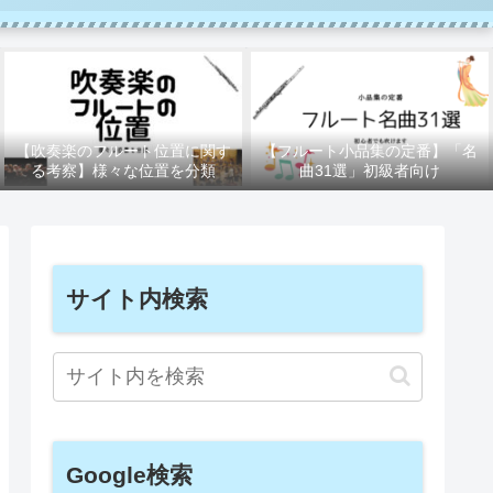
【吹奏楽のフルート位置に関す
【フルート小品集の定番】「名
る考察】様々な位置を分類
曲31選」初級者向け
サイト内検索
Google検索