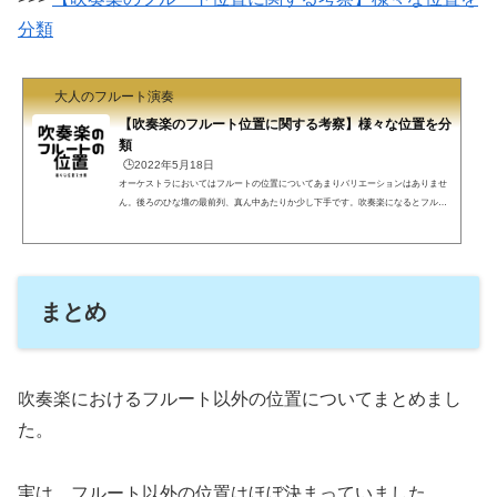
分類
大人のフルート演奏
【吹奏楽のフルート位置に関する考察】様々な位置を分
類
🕒️2022年5月18日
オーケストラにおいてはフルートの位置についてあまりバリエーションはありませ
ん。後ろのひな壇の最前列、真ん中あたりか少し下手です。吹奏楽になるとフルー
トはいろいろな場所で吹くことになります。なぜ、吹奏楽においてフルートの位置
は様々なのか、どう変遷したきたかについて、考察してみました。役には立ちませ
んが知的好奇心を満たす記事です。※本記事では、上手(観客から見て舞台の右)に
フルートがいる配置に対して否定的な見解を持っています。ご不快に感じる可能性
があることを注意します。吹奏楽におけるフルートの位置フ...
まとめ
吹奏楽におけるフルート以外の位置についてまとめまし
た。
実は、フルート以外の位置はほぼ決まっていました。