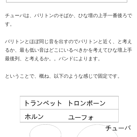
は様々なのか、どう変遷したきたかについて、考察してみました。役には立ちませ
んが知的好奇心を満たす記事です。※本記事では、上手(観客から見て舞台の右)に
フルートがいる配置に対して否定的な見解を持っています。ご不快に感じる可能性
チューバは、バリトンのそばか、ひな壇の上手一番後ろで
があることを注意します。吹奏楽におけるフルートの位置フ...
す。
バリトンとほぼ同じ音を出すのでバリトンと近く、と考え
るか、最も低い音はどこにいるべきかを考えてひな壇上手
最後列、と考えるか。。バンドによります。
ということで、概ね、以下のような感じで固定です。