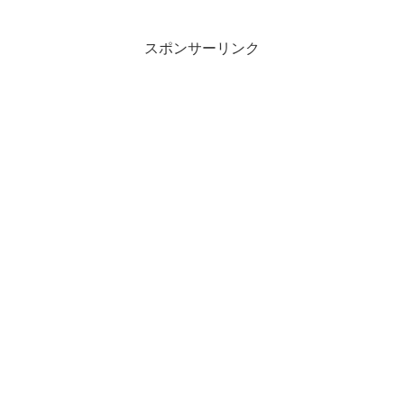
近、フル屋は以下のために楽譜を書きました。総譜がないので総譜をつくるアルト
フルートの楽譜をコンサートフルート用にするサックスの楽譜をフルート用にする
アドリブ練習用の楽譜ブログを書くときの説明用楽譜を作ってばか...
スポンサーリンク