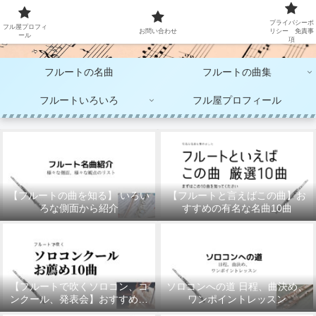
大人のフルート演奏
プライバシーポ
フル屋プロフィ
お問い合わせ
リシー 免責事
ール
項
フルートの名曲
フルートの曲集
フルートいろいろ
フル屋プロフィール
【フルートの曲を知る】 いろい
【フルートと言えばこの曲】お
ろな側面から紹介
すすめの有名な名曲10曲
【フルートで吹くソロコン、コ
ソロコンへの道 日程、曲決め、
ンクール、発表会】おすすめの
ワンポイントレッスン
10曲