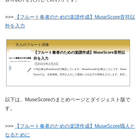
>>>
【フルート奏者のための楽譜作成】MuseScore音符以
外を入力
大人のフルート演奏
【フルート奏者のための楽譜作成】MuseScore音符以
外を入力
🕒️2022年2月2日
※本記事はMuseScore3で解説しています。MuseScore4の記事はこちらです。Muse
Scoreでは、全体情報、音符を入力して最後にそれ以下の情報を入力します。音符以
外の情報は以下のように多岐にわたります。アーティキュレーションクレッシェン
ド、ディミニエンド強弱記号発想記号練習番号。。。。などなど本解説ではよく使
う「その他情報」を解説します。音符以外の情報の入力フル屋です。MuseScoreの
入力は以下の3段階で行います。全体情報の入力音符の入力音符以外の情報の入力全
以下は、MuseScoreのまとめページとダイジェスト版で
体情報の入力、音符の入力は別のページでどうぞ。本ページ...
す。
>>>
【フルート奏者のための楽譜作成】MuseScore職人と
なるために