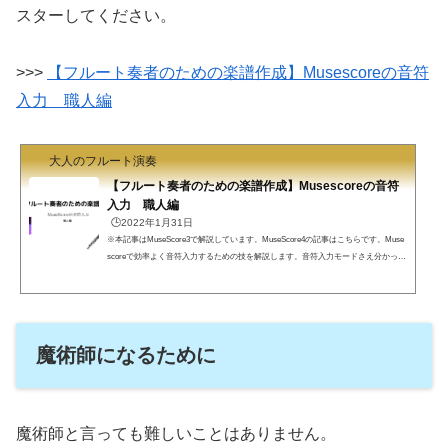
スターしてください。
>>>
【フルート奏者のための楽譜作成】Musescoreの音符
入力 職人編
大人のフルート演奏
【フルート奏者のための楽譜作成】Musescoreの音符
入力 職人編
🕒️2022年1月31日
※本記事はMuseScore3で解説しています。MuseScore4の記事はこちらです。Muse
scoreで効率よく音符入力するための技を解説します。音符入力モードさえ分かって
いれば手探りで楽譜を書いていくことは可能ですが、この解説記事ではより効率的
に楽譜を入力する方法を解説します。職人と呼ばれることでしょう。職人と呼ばれ
る音符入力フル屋です。MuseScoreの全体情報を入力した後は音符を入力します。
「音符入力モード」について理解していない方は音符入力モードの説明を読んでか
ら読み進めてください。音符入力モードが分かっていればあと...
魔術師になるために
魔術師と言っても難しいことはありません。