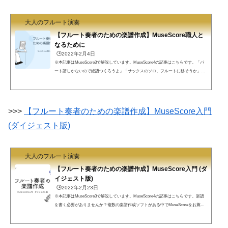
大人のフルート演奏
【フルート奏者のための楽譜作成】MuseScore職人と
なるために
🕒️2022年2月4日
※本記事はMuseScore3で解説しています。MuseScore4の記事はこちらです。「パ
ート譜しかないので総譜つくろうよ」「サックスのソロ、フルートに移そうか」急
遽楽譜を書く必要が出てきたらどうしますか。複数の楽譜作成ソフトがある中でMu
seScoreをお薦めします。フル屋はマニュアルを読みながら試行錯誤しMuseScore職
人のようになってしまいました。どうやって効率よく楽譜を書いていくかを共有し
ます。楽譜を書かねば。。。フル屋です。楽譜を書けと言われることはありません
>>>
【フルート奏者のための楽譜作成】MuseScore入門
か？吹奏楽では割とよくあります。他の楽器の人数足りない他...
(ダイジェスト版)
大人のフルート演奏
【フルート奏者のための楽譜作成】MuseScore入門 (ダ
イジェスト版)
🕒️2022年2月23日
※本記事はMuseScore3で解説しています。MuseScore4の記事はこちらです。楽譜
を書く必要がありませんか？複数の楽譜作成ソフトがある中でMuseScoreをお薦め
します。今回はダイジェスト版です。詳しく知りたい方はMuseScoreのまとめペー
ジへどうぞ。楽譜を書くときフル屋です。楽譜を書く必要性はありませんか？最