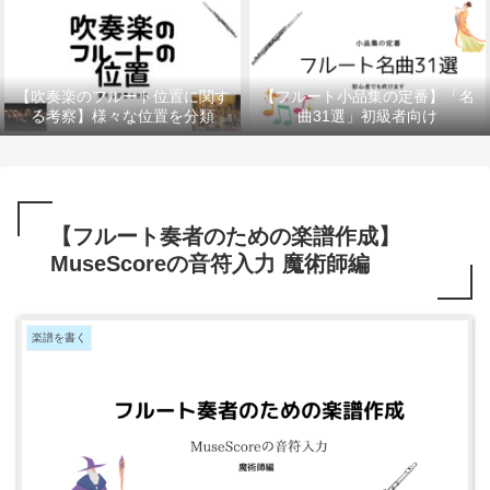
【吹奏楽のフルート位置に関す
【フルート小品集の定番】「名
る考察】様々な位置を分類
曲31選」初級者向け
【フルート奏者のための楽譜作成】
MuseScoreの音符入力 魔術師編
楽譜を書く