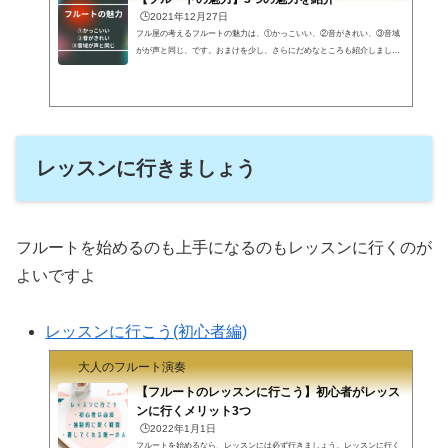
🕒️2021年12月27日
フル屋の考えるフルートの魅力は、①かっこいい、②音がきれい、③音域
がが声と同じ、です。おまけを少し、さらにだめなところも紹介しましょ
う。フルートの何かに惹きつけれられてこのページを訪れて下さったと思
います。ありがとうございます。私はフルートを全面的にいいと思ってい
るので、あまり魅力とか考えたことがなかったですが、これを機に、フル
ートの魅力を改めて考えてみました。フルートの魅力① かっこいい何と
いっても、フルートを吹いている姿がかっこいい、かわいい、という魅力
ははずせません。フルートを吹いている画...
レッスンに行きましょう
フルートを始めるのも上手になるのもレッスンに行くのが
よいですよ
レッスンに行こう(初心者編)
大人のフルート演奏
【フルートのレッスンに行こう】初心者がレッス
ンに行くメリット3つ
🕒️2022年1月1日
フルートを始めるなら、レッスンには必ず行きましょう。レッスンに行く