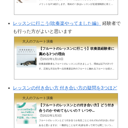
メリットを3つ紹介します。初めの一歩はレッスンが近道強制的に吹く時
間を作る直してくれるのは先生だけ初めの一歩はレッスンが近道フル屋で
す。初心者がレッスン行かないという選択肢はありません。レッスンに行
きましょう。初心者はいろいろ知らないことだらけです。楽器の組み立て
レッスンに行こう(吹奏楽やってました編）
経験者で
方楽器の構え方楽器の支え方音の出し方フルート吹きなら誰でも知ってい
ることを悩むことでしょう。ウェブ上、書籍で情報を集めて始めることは
も行った方がよいと思います
無理ではないですが、コスパ悪すぎです...
大人のフルート演奏
【フルートのレッスンに行こう】吹奏楽経験者に
薦める3つの理由
🕒️2022年1月13日
吹奏楽経験者もフルートのレッスンに行きましょう。理由は以下の3つで
す。正統な方法を学べる吹奏楽以外のフルートに触れるフルートを続ける
ことができる吹奏楽経験者もレッスンフル屋です。中学校、高校で吹奏楽
をやっていた大人の方々、フルートを吹いてますか？今までプロのレッス
ンを受けたことないのであればチャンスです。レッスンに通いましょう。
レッスンの付き合い方 付き合い方の疑問を3つほど
理由は以下の3つです。正統な方法を学べる吹奏楽以外のフルートに触れ
るフルートを続けることができる正統な方法を学べるフルートの奏法に
大人のフルート演奏
は、ベームが現代フルートを作り、フラン...
【フルートのレッスンとの付き合い方】どう付き
合うのか やめてもいいの？ いつや...
🕒️2022年1月3日
フルートのレッスンとどう付き合うか先生ごとにそれぞれの付き合い方が
あると思いますが、一般的なことを3つ礼節を持って何でも聞こういつま