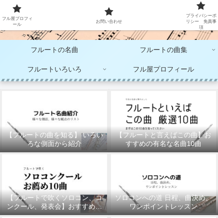
大人のフルート演奏
プライバシーポ
フル屋プロフィ
お問い合わせ
リシー 免責事
ール
項
フルートの名曲
フルートの曲集
フルートいろいろ
フル屋プロフィール
【フルートの曲を知る】 いろい
【フルートと言えばこの曲】お
ろな側面から紹介
すすめの有名な名曲10曲
【フルートで吹くソロコン、コ
ソロコンへの道 日程、曲決め、
ンクール、発表会】おすすめの
ワンポイントレッスン
10曲