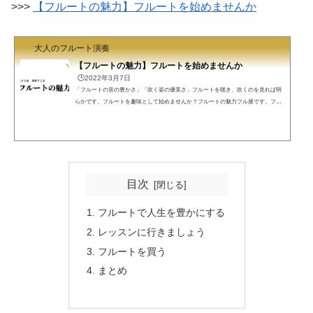
>>>
【フルートの魅力】フルートを始めませんか
大人のフルート演奏
【フルートの魅力】フルートを始めませんか
🕒️2022年3月7日
「フルートの音の豊かさ」「吹く姿の優美さ」フルートを聴き、吹くのを見れば明
らかです。フルートを趣味として始めませんか？フルートの魅力フル屋です。フル
ートが魅力的だということは、フル屋の頭の中では自明なのですが、改めて考えて
みました。趣味を始めませんか？ある調査によると社会人の2人に1人は趣味がない
そうです。趣味を始めませんか？ できれば、それはフルートであって欲しいで
す。>>> 【大人の趣味としてのフルート演奏】充実した人生 フルートを吹くと人生
が豊かになるフルートという趣味は能動的な趣味...
目次
フルートで人生を豊かにする
レッスンに行きましょう
フルートを買う
まとめ