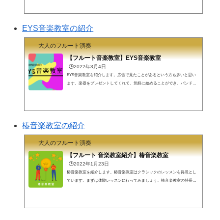
でレッスンに行く？不定期にしたい、グループに移行したい礼節をもって
何でも聞こうどういう事柄が誰でも知っている常識でどういう事柄を聞い
ていいのか、初心者は分からなくて当然です。フルートのこと、音楽のこ
EYS音楽教室の紹介
とについては何でも聞いていいと思います。手前味噌ですが、下らないこ
とはこのサイトに書いてある可能性もあります。読んでくれるとサイト管
大人のフルート演奏
理者のはげみになります。よろしくお願...
【フルート音楽教室】EYS音楽教室
🕒️2022年3月4日
EYS音楽教室を紹介します。広告で見たことがあるという方も多いと思い
ます。楽器をプレゼントしてくれて、気軽に始めることができ、バンドコ
ミュニティもある音楽教室です。EYS音楽教室フル屋です。楽器をもらえ
る音楽教室。。フル屋がフルートを始める頃に通いたかったです。広告で
は目にしたことがある方も多いと思います。EYS音楽教室を紹介します。
フル屋視点で以下がとても気になったので詳しく説明します。入会特典EY
椿音楽教室の紹介
Sメソッド音楽仲間と出会う3つの仕掛け入会特典2022/02/24時点で期間限
定とありますので特典内容は変わる可能性...
大人のフルート演奏
【フルート 音楽教室紹介】椿音楽教室
🕒️2022年1月23日
椿音楽教室を紹介します。椿音楽教室はクラシックのレッスンを得意とし
ています。まずは体験レッスンに行ってみましょう。椿音楽教室の特長は
以下です。東京、大阪を中心に首都圏で便利オンラインレッスンが可能シ
ンプルな料金体制クラシックが得意椿音楽教室フル屋です。椿音楽教室を
紹介します。オンラインレッスンのノウハウがあってクラシックのレッス
ンを得意としています。東京、大阪を中心に首都圏で有利東京、大阪を中