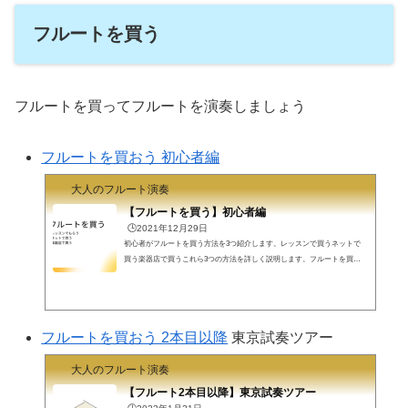
心に首都圏で対面レッスンを受けることができます。お近くにレッスンの
スタジオが見つかります。オンライン+...
フルートを買う
フルートを買ってフルートを演奏しましょう
フルートを買おう 初心者編
大人のフルート演奏
【フルートを買う】初心者編
🕒️2021年12月29日
初心者がフルートを買う方法を3つ紹介します。レッスンで買うネットで
買う楽器店で買うこれら3つの方法を詳しく説明します。フルートを買
う レッスンでもらう初心者、特に音が出ない段階で、フルートを買うの
は勇気がいります。続けられるかどうか分からないしいくらくらいのを買
えばよいか分からないしここで、レッスンで貸してもらう、あるいは、レ
ッスンでもらう、という選択肢があります。EYS音楽教室さんでは、 総額
フルートを買おう 2本目以降
東京試奏ツアー
13万円相当の楽器+ケースを無料プレゼント です。>>> 【フルート音楽教
室】EYS音楽教室 レッスンにも通...
大人のフルート演奏
【フルート2本目以降】東京試奏ツアー