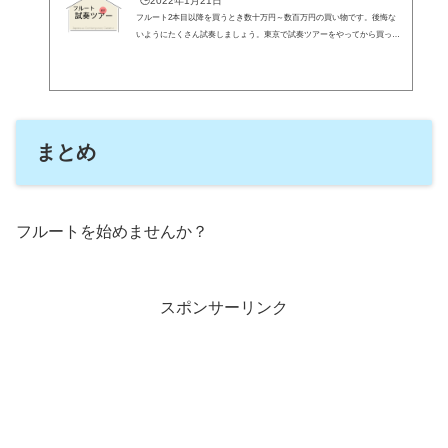
🕒️2022年1月21日
フルート2本目以降を買うとき数十万円～数百万円の買い物です。後悔な
いようにたくさん試奏しましょう。東京で試奏ツアーをやってから買った
方がよいと思います。東京で回るべき店舗を一覧にします。東京試奏ツア
ーフル屋です。普段から買いもしないのに試奏している人は何でもないと
思いますが試奏に行ったことがないとちょっと気後れがありますね。東京
の回るべき店舗を一覧にします。フルートを買おうと思ったら、素材、オ
プション、メーカー、予算、決められる項目を決めたら試奏に行きましょ
う。>>> 【フルートを買おう...
まとめ
フルートを始めませんか？
スポンサーリンク