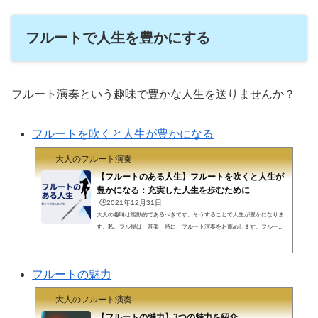
フルートで人生を豊かにする
フルート演奏という趣味で豊かな人生を送りませんか？
フルートを吹くと人生が豊かになる
大人のフルート演奏
【フルートのある人生】フルートを吹くと人生が
豊かになる：充実した人生を歩むために
🕒️2021年12月31日
大人の趣味は能動的であるべきです。そうすることで人生が豊かになりま
す。私、フル屋は、音楽、特に、フルート演奏をお薦めします。フルート
演奏を楽しみ、また新しい仲間を作って、人生を楽しみましょう。フルー
ト演奏で悩むこと、分からないことをこのサイトが少しでも解決します。
フルート演奏を始めてみませんか。能動的な趣味趣味には2種類ありま
フルートの魅力
す。能動的な趣味と受け身の趣味です。休みの日、何をして過ごしていま
すか？と問われて何と答えますか？テレビを見る、音楽を聴く、映画を見
大人のフルート演奏
る、おいしいものを食べる。これらは受動...
【フルートの魅力】3つの魅力を紹介