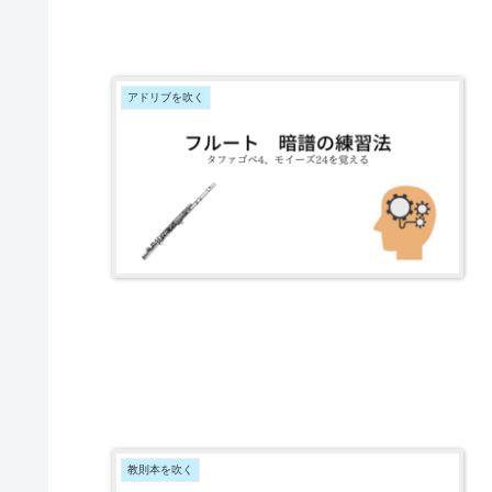
アドリブを吹く
教則本を吹く