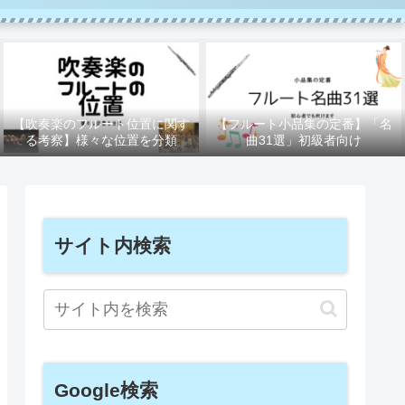
【吹奏楽のフルート位置に関す
【フルート小品集の定番】「名
る考察】様々な位置を分類
曲31選」初級者向け
サイト内検索
Google検索