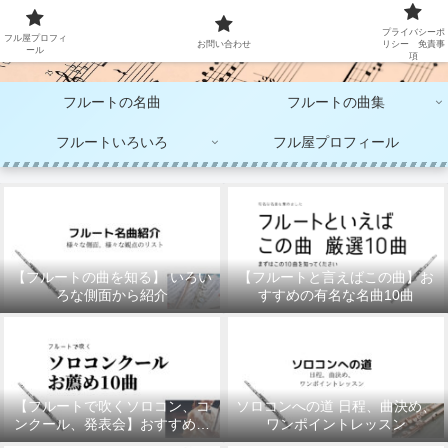
大人のフルート演奏
プライバシーポ
フル屋プロフィ
お問い合わせ
リシー 免責事
ール
項
フルートの名曲
フルートの曲集
フルートいろいろ
フル屋プロフィール
【フルートの曲を知る】 いろい
【フルートと言えばこの曲】お
ろな側面から紹介
すすめの有名な名曲10曲
【フルートで吹くソロコン、コ
ソロコンへの道 日程、曲決め、
ンクール、発表会】おすすめの
ワンポイントレッスン
10曲